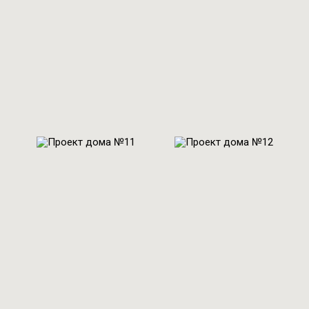
270 м2
186 м2
Проект № 11
Проект № 12
Общая площадь:
Общая площадь:
285 м2
219 м2