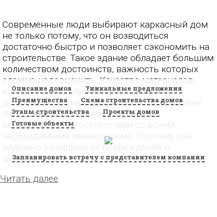
Современные люди выбирают каркасный дом
не только потому, что он возводиться
достаточно быстро и позволяет сэкономить на
строительстве. Такое здание обладает большим
количеством достоинств, важность которых
сложно недооценить. Качество материалов,
Описание домов
Уникальные предложения
которые используются для каркасного
Преимущества
Схема строительства домов
домостроения, находятся на высоком уровне.
Этапы строительства
Проекты домов
Это только натуральная древесина,
Готовые объекты
обработанная в соответствии со всеми
необходимыми технологиями. Поэтому она
надежно защищена от повреждения и
Запланировать встречу с представителем компании
деформации с течением времени.
Читать далее