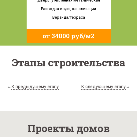
Дверь: утепленная металическая
Разводка воды, канализации
Веранда/терраса
от 34000 руб/м2
Этапы строительства
←
К предыдущему этапу
К следующему этапу
→
Проекты домов