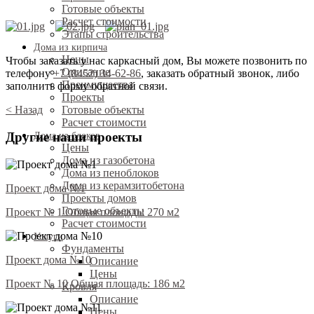
Готовые объекты
Расчет стоимости
Этапы строительства
Дома из кирпича
Цены
Чтобы заказать у нас каркасный дом, Вы можете позвонить по
Описание
телефону
+7 (8452) 34-62-86
, заказать обратный звонок, либо
Преимущества
заполнить форму обратной связи.
Проекты
< Назад
Готовые объекты
Расчет стоимости
Другие наши проекты
Дома из блоков
Цены
Дома из газобетона
Дома из пеноблоков
Дома из керамзитобетона
Проект дома №1
Проекты домов
Готовые объекты
Проект № 1 Общая площадь: 270 м2
Расчет стоимости
Услуги
Фундаменты
Проект дома №10
Описание
Цены
Проект № 10 Общая площадь: 186 м2
Кровля
Описание
Цены