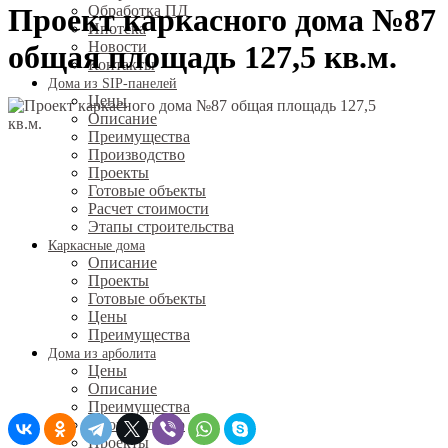
Проект каркасного дома №87
Обработка ПД
Ипотека
Новости
общая площадь 127,5 кв.м.
Контакты
Дома из SIP-панелей
Цены
Описание
Преимущества
Производство
Проекты
Готовые объекты
Расчет стоимости
Этапы строительства
Каркасные дома
Описание
Проекты
Готовые объекты
Цены
Преимущества
Дома из арболита
Цены
Описание
Преимущества
Производство
Проекты