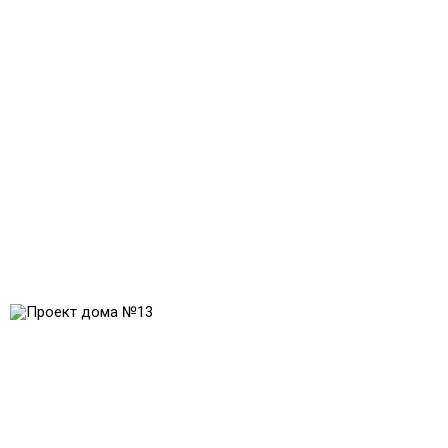
Проект № 11
Проект № 12
Общая площадь:
Общая площадь:
285 м2
219 м2
Проект № 13
Общая площадь:
285 м2