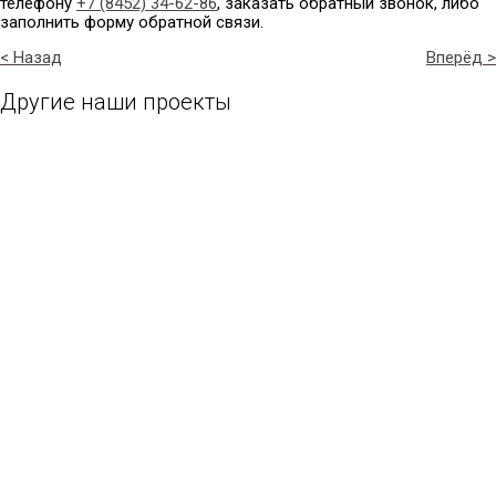
телефону
+7 (8452) 34-62-86
, заказать обратный звонок, либо
заполнить форму обратной связи.
< Назад
Вперёд >
Другие наши проекты
Проект № 1
Проект № 10
Общая площадь:
Общая площадь:
270 м2
186 м2